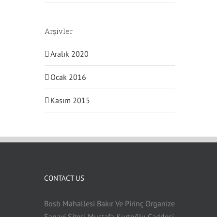
Arşivler
Aralık 2020
Ocak 2016
Kasım 2015
CONTACT US
Bosb Mahallesi Bakır Ve Pirinç Organize
Sanayi Sitesi Mustafa Kurtoğlu Caddesi