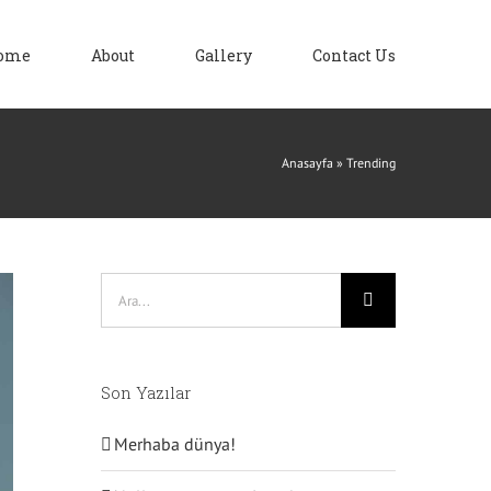
ome
About
Gallery
Contact Us
Anasayfa
»
Trending
Ara:
Son Yazılar
Merhaba dünya!