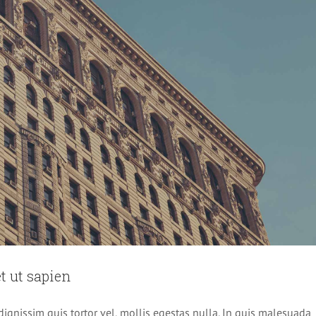
t ut sapien
dignissim quis tortor vel, mollis egestas nulla. In quis malesuada