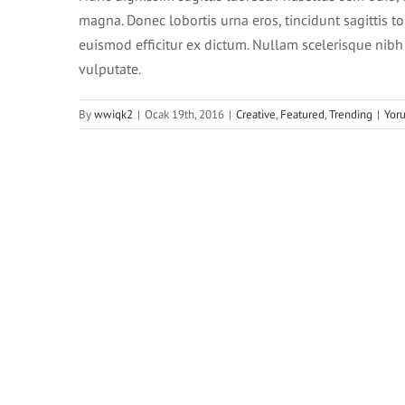
magna. Donec lobortis urna eros, tincidunt sagittis to
euismod efficitur ex dictum. Nullam scelerisque nibh d
vulputate.
By
wwiqk2
|
Ocak 19th, 2016
|
Creative
,
Featured
,
Trending
|
Yor