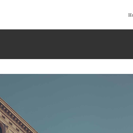
tive
Featured
Trending
H