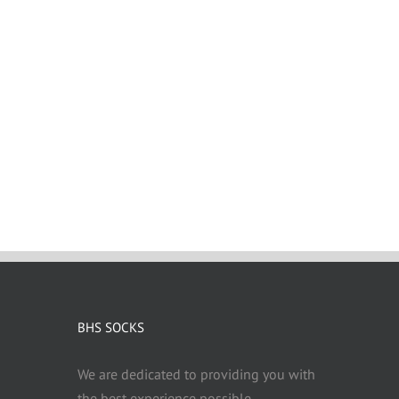
BHS SOCKS
We are dedicated to providing you with
the best experience possible..