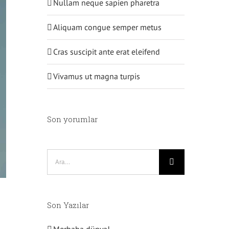
Nullam neque sapien pharetra
Aliquam congue semper metus
Cras suscipit ante erat eleifend
Vivamus ut magna turpis
Son yorumlar
Ara:
Son Yazılar
Merhaba dünya!