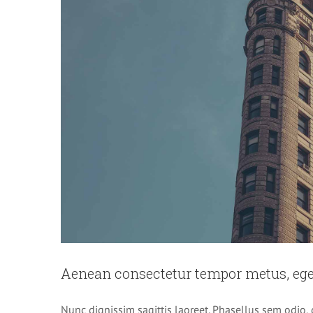
Aenean consectetur tempor metus, ege
Nunc dignissim sagittis laoreet. Phasellus sem odio, 